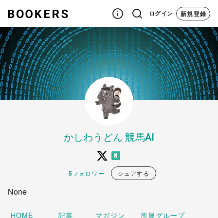
新規登録
ログイン
かしわうどん 競馬AI
フォロワー
シェアする
5
None
記事
マガジン
所属グループ
HOME