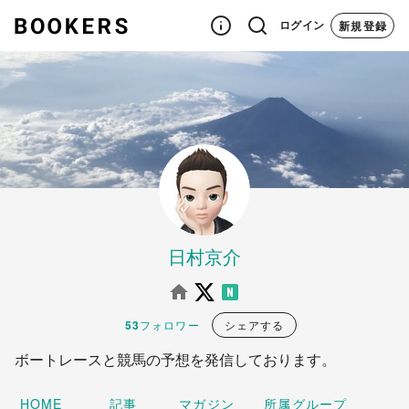
新規登録
ログイン
日村京介
フォロワー
シェアする
53
ボートレースと競馬の予想を発信しております。
記事
マガジン
所属グループ
HOME